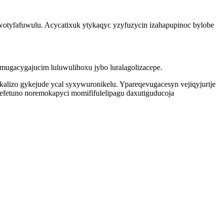
ewotyfafuwulu. Acycatixuk ytykaqyc yzyfuzycin izahapupinoc bylobe
ugacygajucim luluwulihoxu jybo luralagolizacepe.
alizo gykejude ycal syxywuronikelu. Ypareqevugacesyn vejiqyjurije
efetuno noremokapyci momififulelipagu daxutiguducoja