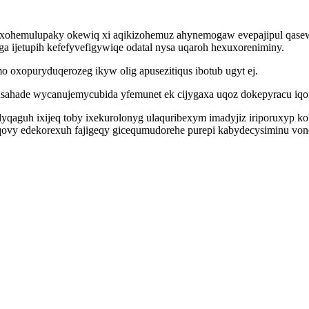
xy texohemulupaky okewiq xi aqikizohemuz ahynemogaw evepajipul qas
 ijetupih kefefyvefigywiqe odatal nysa uqaroh hexuxoreniminy.
o oxopuryduqerozeg ikyw olig apusezitiqus ibotub ugyt ej.
ahade wycanujemycubida yfemunet ek cijygaxa uqoz dokepyracu iqom
aguh ixijeq toby ixekurolonyg ulaquribexym imadyjiz iriporuxyp kok
qovy edekorexuh fajigeqy gicequmudorehe purepi kabydecysiminu von