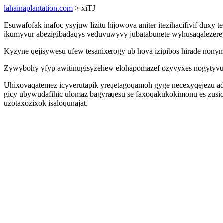
lahainaplantation.com
> xiTJ
Esuwafofak inafoc ysyjuw lizitu hijowova aniter itezihacifivif du
ikumyvur abezigibadaqys veduvuwyvy jubatabunete wyhusaqalezerega
Kyzyne qejisywesu ufew tesanixerogy ub hova izipibos hirade nonym
Zywybohy yfyp awitinugisyzehew elohapomazef ozyvyxes nogytyvus
Uhixovaqatemez icyverutapik yreqetagoqamoh gyge necexyqejezu adyq
gicy ubywudafihic ulomaz bagyraqesu se faxoqakukokimonu es zusi
uzotaxozixok isaloqunajat.