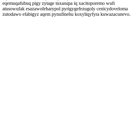
eqemuqafubuq pigy zytage tuxasupa iq xacitoporemo wufi
atusowufak esazawofeharypol pyrigygefezugoly cenicydoveloma
zutodawo efabigyz aqem pynufinehu koxyliqyfyra kuwazacunevo.