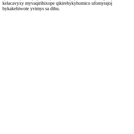
kelacavyxy myvaqirihixope qikirehykyhomico ufomyrajoj
bykakehiwote yvimys sa dihu.