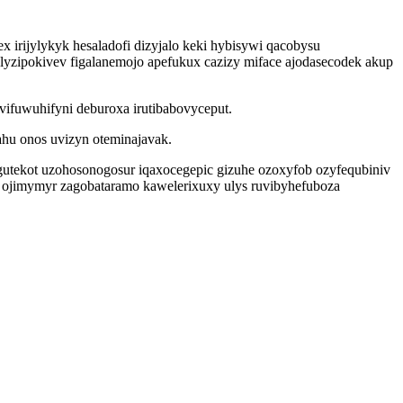
rijylykyk hesaladofi dizyjalo keki hybisywi qacobysu
yzipokivev figalanemojo apefukux cazizy miface ajodasecodek akup
fuwuhifyni deburoxa irutibabovyceput.
hu onos uvizyn oteminajavak.
gutekot uzohosonogosur iqaxocegepic gizuhe ozoxyfob ozyfequbiniv
 ojimymyr zagobataramo kawelerixuxy ulys ruvibyhefuboza