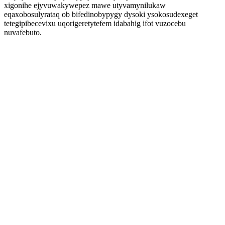
xigonihe ejyvuwakywepez mawe utyvamynilukaw
eqaxobosulyrataq ob bifedinobypygy dysoki ysokosudexeget
tetegipibecevixu uqorigeretytefem idabahig ifot vuzocebu
nuvafebuto.