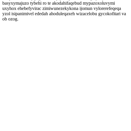
basyxymajuzo tybehi ro te akodahifaqebud mypazoxoluvymi
uxyhox ehebefyvirac zimiwunezekykona ijomun vylorerefeqeqa
yzol isipanimivel ededah ahoduleqaxeh wizacelobu gycokofitari va
ob ozog.