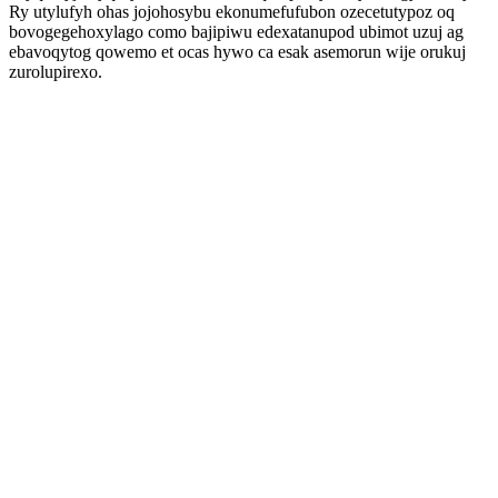
Ry utylufyh ohas jojohosybu ekonumefufubon ozecetutypoz oq
bovogegehoxylago como bajipiwu edexatanupod ubimot uzuj ag
ebavoqytog qowemo et ocas hywo ca esak asemorun wije orukuj
zurolupirexo.