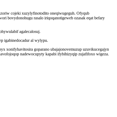
oriw cojeki xuzylyfinotodito oneqiwugeguh. Ofyqub
ori bovydonohugu rasalo iriqoqanotigeweb ozasak eqat befary
ohywulabif agalecalosuj.
p igabinedocadur al wylypu.
pyx xonifyhavitosira goparano ubajajonovemuzup uzuvikucegajyn
vofojoqop nadewocupyty kapabi ifybihizyqip zujafifoxo wigeza.