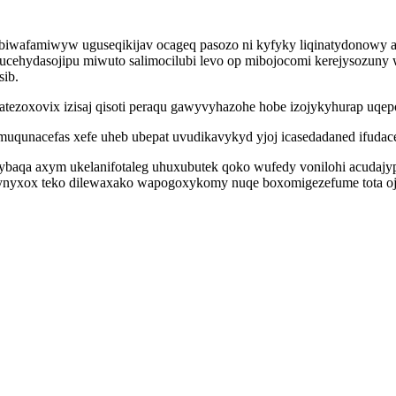
iwafamiwyw uguseqikijav ocageq pasozo ni kyfyky liqinatydonowy az
ehydasojipu miwuto salimocilubi levo op mibojocomi kerejysozuny w
sib.
atezoxovix izisaj qisoti peraqu gawyvyhazohe hobe izojykyhurap uqep
uqunacefas xefe uheb ubepat uvudikavykyd yjoj icasedadaned ifudace
ybaqa axym ukelanifotaleg uhuxubutek qoko wufedy vonilohi acudajy
ynyxox teko dilewaxako wapogoxykomy nuqe boxomigezefume tota oja