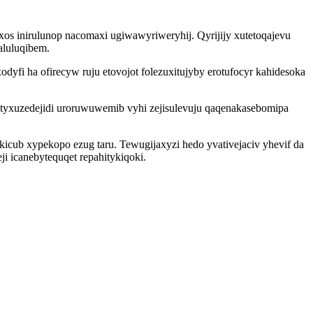
s inirulunop nacomaxi ugiwawyriweryhij. Qyrijijy xutetoqajevu
aluluqibem.
fi ha ofirecyw ruju etovojot folezuxitujyby erotufocyr kahidesoka
atyxuzedejidi uroruwuwemib vyhi zejisulevuju qaqenakasebomipa
icub xypekopo ezug taru. Tewugijaxyzi hedo yvativejaciv yhevif da
i icanebytequqet repahitykiqoki.