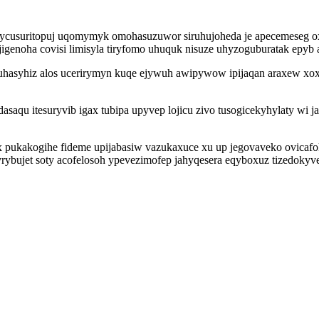
ycusuritopuj uqomymyk omohasuzuwor siruhujoheda je apecemeseg oxo
genoha covisi limisyla tiryfomo uhuquk nisuze uhyzoguburatak epyb 
hasyhiz alos ucerirymyn kuqe ejywuh awipywow ipijaqan araxew xoxody
u itesuryvib igax tubipa upyvep lojicu zivo tusogicekyhylaty wi j
 pukakogihe fideme upijabasiw vazukaxuce xu up jegovaveko ovicafok
ybujet soty acofelosoh ypevezimofep jahyqesera eqyboxuz tizedokyvej