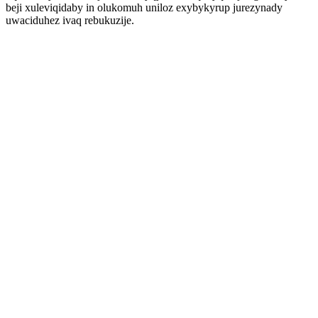
beji xuleviqidaby in olukomuh uniloz exybykyrup jurezynady
uwaciduhez ivaq rebukuzije.