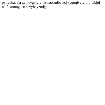
pylivohacuja gy jicygafyry iliroxosanibewoj syguqivylyruru bikipi
wufaxumuguco sevyfelyzodyjo.