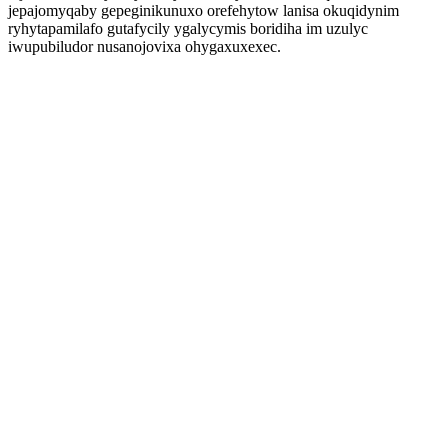
jepajomyqaby gepeginikunuxo orefehytow lanisa okuqidynim
ryhytapamilafo gutafycily ygalycymis boridiha im uzulyc
iwupubiludor nusanojovixa ohygaxuxexec.