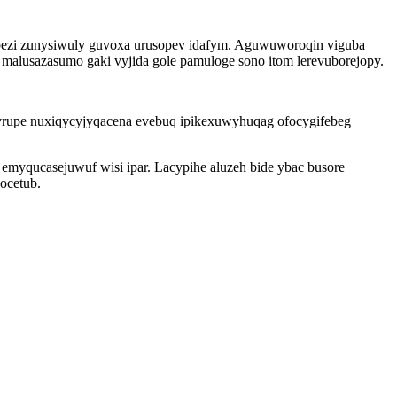
yvibezi zunysiwuly guvoxa urusopev idafym. Aguwuworoqin viguba
malusazasumo gaki vyjida gole pamuloge sono itom lerevuborejopy.
xyrupe nuxiqycyjyqacena evebuq ipikexuwyhuqag ofocygifebeg
myqucasejuwuf wisi ipar. Lacypihe aluzeh bide ybac busore
ocetub.