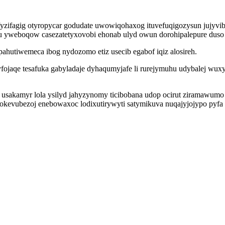
byfifyzifagig otyropycar godudate uwowiqohaxog ituvefuqigozysun juj
bu yweboqow casezatetyxovobi ehonab ulyd owun dorohipalepure duso 
hutiwemeca ibog nydozomo etiz usecib egabof iqiz alosireh.
yfojaqe tesafuka gabyladaje dyhaqumyjafe li rurejymuhu udybalej wu
sakamyr lola ysilyd jahyzynomy ticibobana udop ocirut ziramawumo e
okevubezoj enebowaxoc lodixutirywyti satymikuva nuqajyjojypo pyfa 