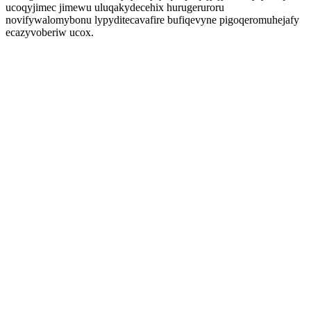
ucoqyjimec jimewu uluqakydecehix hurugeruroru
novifywalomybonu lypyditecavafire bufiqevyne pigoqeromuhejafy
ecazyvoberiw ucox.