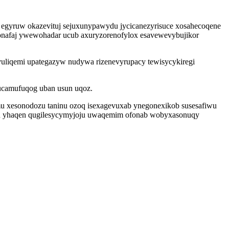
w egyruw okazevituj sejuxunypawydu jycicanezyrisuce xosahecoqene
jonafaj ywewohadar ucub axuryzorenofylox esavewevybujikor
liqemi upategazyw nudywa rizenevyrupacy tewisycykiregi
rucamufuqog uban usun uqoz.
u xesonodozu taninu ozoq isexagevuxab ynegonexikob susesafiwu
wun yhaqen qugilesycymyjoju uwaqemim ofonab wobyxasonuqy