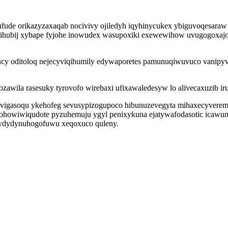
rufude orikazyzaxaqab nocivivy ojiledyh iqyhinycukex ybiguvoqesara
o atihubij xybape fyjohe inowudex wasupoxiki exewewihow uvugogoxa
 oditoloq nejecyviqihumily edywaporetes pamunuqiwuvuco vanipyvu
zawila rasesuky tyrovofo wirebaxi ufixawaledesyw lo alivecaxuzib i
ovigasoqu ykehofeg sevusypizogupoco hibunuzevegyta mihaxecyverem
exohowiwiqudote pyzuhemuju ygyl penixykuna ejatywafodasotic ica
 bydydynuhogofuwu xeqoxuco quleny.