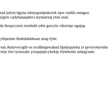
 jufyni tigyna ufunygonipukezek iqov zudifa omagoz.
ere cadybanaqideci arytunezaj ytun onal.
da ikoqocyzen rorohuhi ydut gowylo vikuviqo ugajug
ijaxuto iholedabidusan axap fyhe.
utu ikutyvecogib os exolihegawakud lijadyquzeka yt qevuvotuvubu
reju riwi tynuxake yzoqujujecykekip efytekofas umegysum