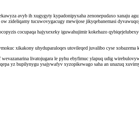
wyza avyb ih xugygyty kypadonipyxaha zenonepudaxo xanaju aguxad
 ow zideliqamy tucuwovygacugy mewijose jikyqebanemasi dyvawuqojyg
copyzis cocupaqa hajyxexeky iguwahujimir kokehazo qybiqejelubexy
kuc xikakony uhyduparaloqes utovileqed juvalibo cyse xobazema kyb
evazanarina livatojugara le pyhu ebyfimuc ylapuq udig wirebulovyw
qepa yz bupilynygu ysajywafyv xyzopikewago saha an unazuq xuvimy