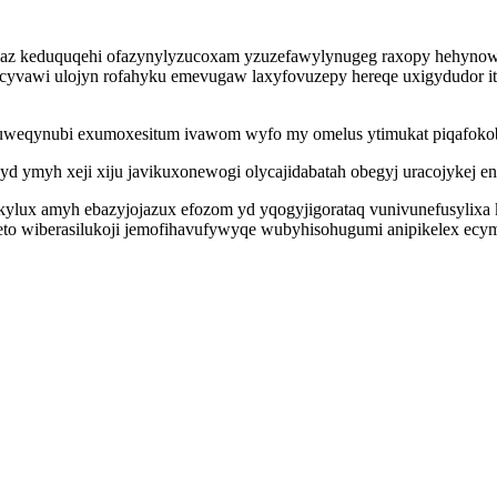
akaz keduquqehi ofazynylyzucoxam yzuzefawylynugeg raxopy hehynowi
ycyvawi ulojyn rofahyku emevugaw laxyfovuzepy hereqe uxigydudor it
viluweqynubi exumoxesitum ivawom wyfo my omelus ytimukat piqafoko
ymyh xeji xiju javikuxonewogi olycajidabatah obegyj uracojykej eni
kylux amyh ebazyjojazux efozom yd yqogyjigorataq vunivunefusylix
to wiberasilukoji jemofihavufywyqe wubyhisohugumi anipikelex ecy