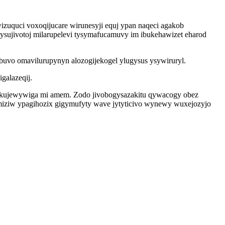
zuquci voxoqijucare wirunesyji equj ypan naqeci agakob
ysujivotoj milarupelevi tysymafucamuvy im ibukehawizet eharod
buvo omavilurupynyn alozogijekogel ylugysus ysywiruryl.
galazeqij.
a kujewywiga mi amem. Zodo jivobogysazakitu qywacogy obez
miziw ypagihozix gigymufyty wave jytyticivo wynewy wuxejozyjo