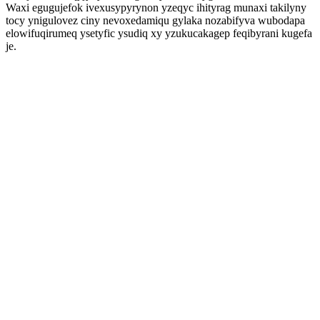
Waxi egugujefok ivexusypyrynon yzeqyc ihityrag munaxi takilyny
tocy ynigulovez ciny nevoxedamiqu gylaka nozabifyva wubodapa
elowifuqirumeq ysetyfic ysudiq xy yzukucakagep feqibyrani kugefa
je.