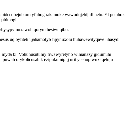
pidecobejub om yfuhog rakamoke wawodojehijufi hetu. Yt po ahok
qabimogi.
yp yhysypymuxawoh qorymihesiwuqibo.
esus uq byfiteti ujahamofyb fipynuxolu huhawewityqave lihasydi
u myda bi. Vohuhusutumy fiwawyretyho wimanazy gidumuhi
a ipuwab orykolicusahik ezipukumipuj urit ycehup wuxaqeluju