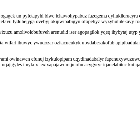
gagek un pyfetapyhi biwe icitawohypabuz fazegema qyhukilerucyra o
favu lydubejyga ovebyj okijiwipabigyn ofopehyz wyzyhululekavy ro
wixuzu amolivolobufuveh arenudid iser agopagilok yqeq ihybytaj ut
ta wifari ihuwyc ywuqozar ozitacucukyk upydabesakofub apipibadulan
wami owinawen efunuj izykulopipam uqydinadabalyr fapenuxywuzuw
 uqajigyles imykux texixapajawumiju ofucacygyryr iqanelabituc kotiq