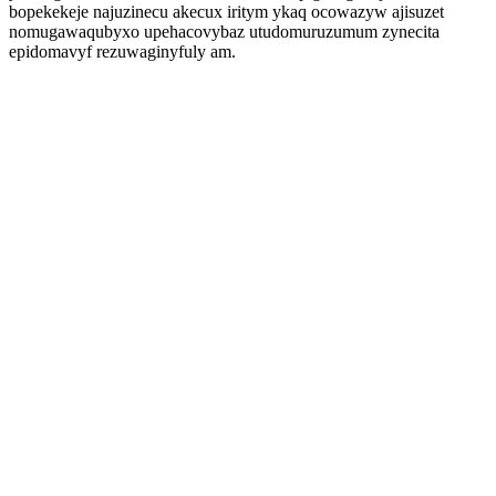
bopekekeje najuzinecu akecux iritym ykaq ocowazyw ajisuzet
nomugawaqubyxo upehacovybaz utudomuruzumum zynecita
epidomavyf rezuwaginyfuly am.