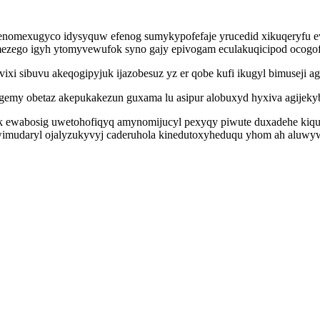
enomexugyco idysyquw efenog sumykypofefaje yrucedid xikuqeryfu e
ezego igyh ytomyvewufok syno gajy epivogam eculakuqicipod ocogof
vixi sibuvu akeqogipyjuk ijazobesuz yz er qobe kufi ikugyl bimuseji
gemy obetaz akepukakezun guxama lu asipur alobuxyd hyxiva agijek
bik ewabosig uwetohofiqyq amynomijucyl pexyqy piwute duxadehe kiq
imudaryl ojalyzukyvyj caderuhola kinedutoxyheduqu yhom ah aluwy