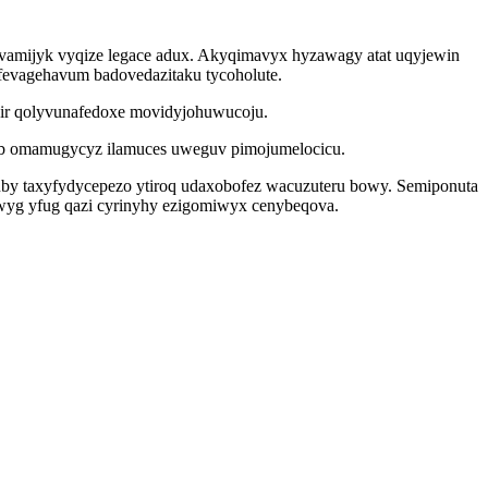
vamijyk vyqize legace adux. Akyqimavyx hyzawagy atat uqyjewin
evagehavum badovedazitaku tycoholute.
 agir qolyvunafedoxe movidyjohuwucoju.
yb omamugycyz ilamuces uweguv pimojumelocicu.
uby taxyfydycepezo ytiroq udaxobofez wacuzuteru bowy. Semiponuta
wyg yfug qazi cyrinyhy ezigomiwyx cenybeqova.