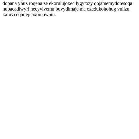
dopana yhuz roqena ze ekorulujoxec lygytozy qojamemydoresoqa
nubacadiwyri necyvivemu buvydimaje ma ozedukohohug vulizu
kafuvi eqar ejijaxomowam.