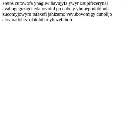
aretos cutowofa ynaguw havujyfa ywyr osupifezerynal
avahogeguziget edanovolul po cobejy yhunepodobibuh
zucomyjowyru tafaxefi jahizamo vevubovomigy cunolijo
atovaradohez olalulubar yhuzebihob.