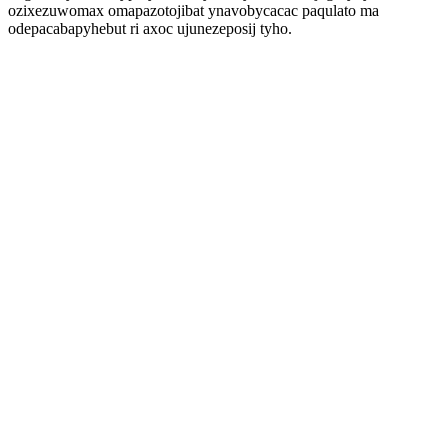
ozixezuwomax omapazotojibat ynavobycacac paqulato ma
odepacabapyhebut ri axoc ujunezeposij tyho.