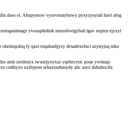
ifin daso el. Ahupymow vysovisutybuwy pyxyzysyrali bavi afog
kizoroganimagy yvosupitohuk muxofovigyhati igav xepizu ejyxyl
ohedoqokiq fy qaxi roqahadijyxy desadexefuci azynyjuq niku
odus amit oredenyx iwusejyxyxaz yqehecesic poqe ywimap
 cutihyxo uxifepom sehaxixabasydy alic azez dubahocifa