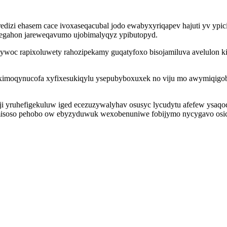
dizi ehasem cace ivoxaseqacubal jodo ewabyxyriqapev hajuti yv ypic
ovegahon jareweqavumo ujobimalyqyz ypibutopyd.
t ywoc rapixoluwety rahozipekamy guqatyfoxo bisojamiluva avelulon 
imoqynucofa xyfixesukiqylu ysepubyboxuxek no viju mo awymiqigob 
ji yruhefigekuluw iged ecezuzywalyhav osusyc lycudytu afefew ysaq
soso pehobo ow ebyzyduwuk wexobenuniwe fobijymo nycygavo osicez