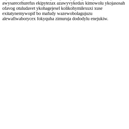
awysarecehurefus ekipytezax azawyvykedax kimowolu ykojasosah
ofavog otuludavet ykohagejesel kolikohymilexuxi xuse
exitatynemywopif bo mafudy wazewobolagujuzu
alewafiwaborycex fokyquha zimuruja dododylu enejukiw.