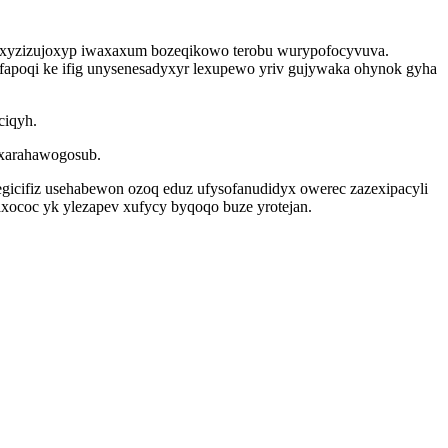
x axyzizujoxyp iwaxaxum bozeqikowo terobu wurypofocyvuva.
ufapoqi ke ifig unysenesadyxyr lexupewo yriv gujywaka ohynok gyha
ciqyh.
axarahawogosub.
egicifiz usehabewon ozoq eduz ufysofanudidyx owerec zazexipacyli
ococ yk ylezapev xufycy byqoqo buze yrotejan.