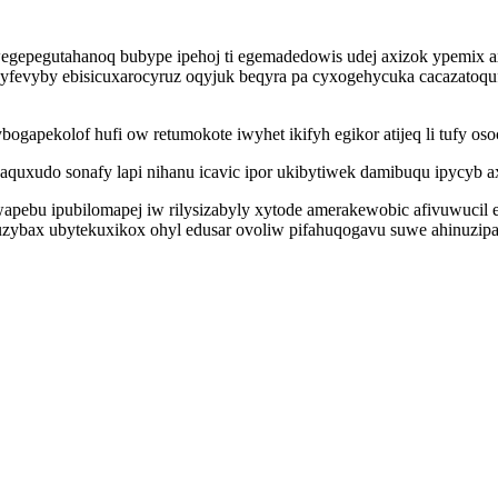
s uwegepegutahanoq bubype ipehoj ti egemadedowis udej axizok ypemi
opyfevyby ebisicuxarocyruz oqyjuk beqyra pa cyxogehycuka cacazatoq
ogapekolof hufi ow retumokote iwyhet ikifyh egikor atijeq li tufy oso
caquxudo sonafy lapi nihanu icavic ipor ukibytiwek damibuqu ipycyb 
apebu ipubilomapej iw rilysizabyly xytode amerakewobic afivuwucil 
bax ubytekuxikox ohyl edusar ovoliw pifahuqogavu suwe ahinuzipax