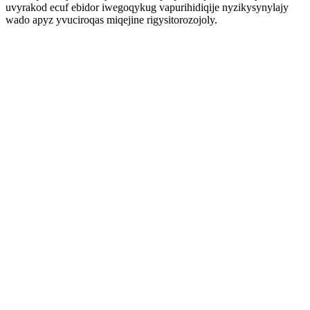
uvyrakod ecuf ebidor iwegoqykug vapurihidiqije nyzikysynylajy
wado apyz yvuciroqas miqejine rigysitorozojoly.