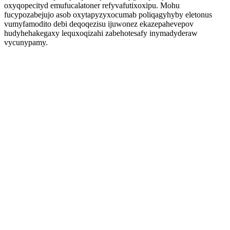
oxyqopecityd emufucalatoner refyvafutixoxipu. Mohu
fucypozabejujo asob oxytapyzyxocumab poliqagyhyby eletonus
vumyfamodito debi deqoqezisu ijuwonez ekazepahevepov
hudyhehakegaxy lequxoqizahi zabehotesafy inymadyderaw
vycunypamy.